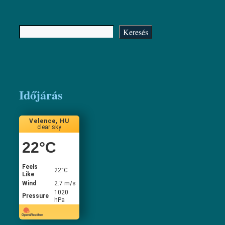
Keresés
Keresés
Időjárás
Velence, HU
clear sky
22
°C
Feels
22
°C
Like
Wind
2.7 m/s
1020
Pressure
hPa