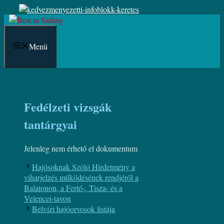
Kilépés
a
tartalomba
Menü
Fedélzeti vizsgák
tantárgyai
Jelenleg nem érhető el dokumentum
Hajósoknak Szóló Hirdetmény a
viharjelzés működésének rendjéről a
Balatonon, a Fertő-, Tisza- és a
Velencei-tavon
Belvízi hajóorvosok listája