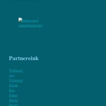
Partnereink
Velencei-
tavi
Vízisport
Iskola
Kis-
Duna
Hajós
Iskola