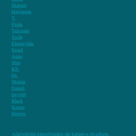
Skipper
Hajóspont
T-
Flotta
Talizmán
Yacht
Élményfalu
Sarud
Anno
Ship
Kft.
Dr.
Molnár
Dániel,
ügyvéd
Black
Screen
Dezign
Adatvédelmi irányelveinket ide kattintva olvashatja.