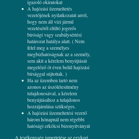
igazoló okiratokat
A hajózási üzemeltetés
vezetőjének nyilatkozatát arról,
hogy nem áll vízi jármű
vezetésétől eltiltó jogerős
bírósági vagy szabálysértési
határozat hatálya alatt. ( Nem
felel meg a személyes
megbízhatóságnak az a személy,
sem akit a kérelem benyújtását
megelőző öt éven belül hajózási
bírsággal sújtottak. )
Ha az üzemben tartó nem
azonos az úszólétesítmény
tulajdonosával, a kérelem
benyújtásához a tulajdonos
hozzájárulása szükséges.
A hajózási üzemeltetési vezető
három hónapnál nem régebbi
hatósági erkölcsi bizonyítványát
A tevékenység ismertetése az egykori