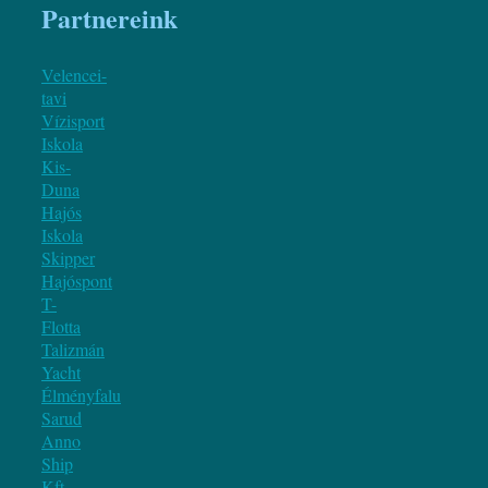
Partnereink
Velencei-
tavi
Vízisport
Iskola
Kis-
Duna
Hajós
Iskola
Skipper
Hajóspont
T-
Flotta
Talizmán
Yacht
Élményfalu
Sarud
Anno
Ship
Kft.