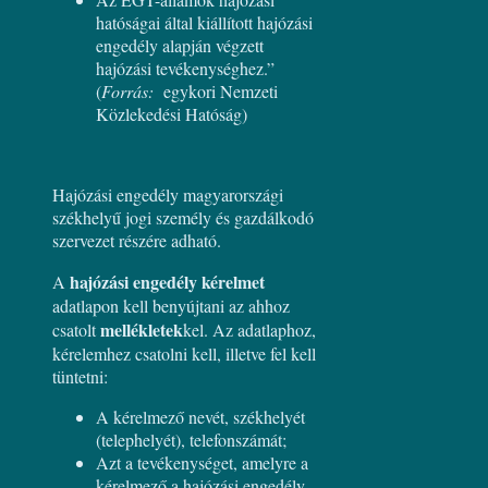
hatóságai által kiállított hajózási
engedély alapján végzett
hajózási tevékenységhez.”
(
Forrás:
egykori Nemzeti
Közlekedési Hatóság)
Hajózási engedély magyarországi
székhelyű jogi személy és gazdálkodó
szervezet részére adható.
hajózási engedély kérelmet
A
adatlapon kell benyújtani az ahhoz
mellékletek
csatolt
kel. Az adatlaphoz,
kérelemhez csatolni kell, illetve fel kell
tüntetni:
A kérelmező nevét, székhelyét
(telephelyét), telefonszámát;
Azt a tevékenységet, amelyre a
kérelmező a hajózási engedély