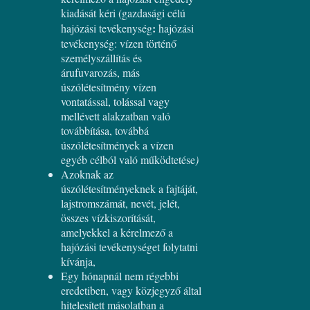
kiadását kéri (gazdasági célú
:
hajózási tevékenység
hajózási
tevékenység: vízen történő
személyszállítás és
árufuvarozás, más
úszólétesítmény vízen
vontatással, tolással vagy
mellévett alakzatban való
továbbítása, továbbá
úszólétesítmények a vízen
egyéb célból való működtetése
)
Azoknak az
úszólétesítményeknek a fajtáját,
lajstromszámát, nevét, jelét,
összes vízkiszorítását,
amelyekkel a kérelmező a
hajózási tevékenységet folytatni
kívánja,
Egy hónapnál nem régebbi
eredetiben, vagy közjegyző által
hitelesített másolatban a