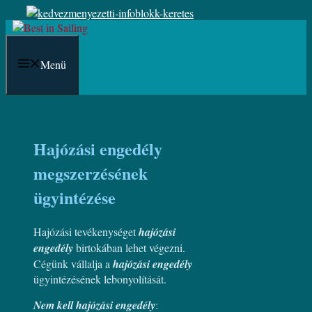
Kilépés
a
tartalomba
Menü
Hajózási engedély
megszerzésének
ügyintézése
Hajózási tevékenységet
hajózási
engedély
birtokában lehet végezni.
Cégünk vállalja a
hajózási engedély
ügyintézésének lebonyolítását.
Nem kell hajózási engedély
: