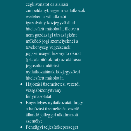
cégkivonatot és aláírási
címpéldányt, egyéni vállalkozók
esetében a vállalkozói
igazolvány közjegyző által
hitelesített másolatát, illetve a
nem gazdasági társaságként
működő jogi személyeknél a
tevékenység végzésének
jogszerűségét bizonyító okirat
(pl.: alapító okirat) az aláírásra
jogosultak aláírási
nyilatkozatának közjegyzővel
hitelesített másolatát,
Hajózási üzemeltetési vezetői
vizsgabizonyítvány
fénymásolatát
Engedélyes nyilatkozatát, hogy
a hajózási üzemeltetés vezető
állandó jelleggel alkalmazott
személy;
Pénzügyi teljesítőképességet