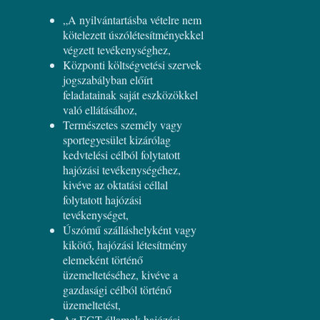
„A nyilvántartásba vételre nem
kötelezett úszólétesítményekkel
végzett tevékenységhez,
Központi költségvetési szervek
jogszabályban előírt
feladatainak saját eszközökkel
való ellátásához,
Természetes személy vagy
sportegyesület kizárólag
kedvtelési célból folytatott
hajózási tevékenységéhez,
kivéve az oktatási céllal
folytatott hajózási
tevékenységet,
Úszómű szálláshelyként vagy
kikötő, hajózási létesítmény
elemeként történő
üzemeltetéséhez, kivéve a
gazdasági célból történő
üzemeltetést,
Az EGT-államok hajózási