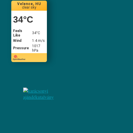
Velence, HU
clear sky
34
°C
Feels
34
°C
Like
Wind
1.4 m/s
1017
Pressure
hPa